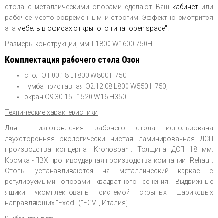
стола с металлическими опорами сделают Ваш
кабинет
или
рабочее место современным и строгим. Эффектно смотрится
эта
мебель в офисах открытого типа "open spaс
e"
.
Размеры конструкции, мм: L1800 W1600 750H
Комплектация рабочего стола Озон
стол O1.00.18 L1800 W800 H750,
тумба приставная O2.12.08 L800 W550 H750,
экран O9.30.15 L1520 W16 H350.
Технические характеристики
Для изготовления рабочего стола использована
двухсторонняя экологически чистая ламинированная ДСП
производства концерна "Kronospan". Толщина ДСП 18 мм.
Кромка - ПВХ противоударная производства компании "Rehau".
Столы устанавливаются на металлический каркас с
регулируемыми опорами квадратного сечения. Выдвижные
ящики укомплектованы системой скрытых шариковых
направляющих "Excel" ("FGV", Италия).