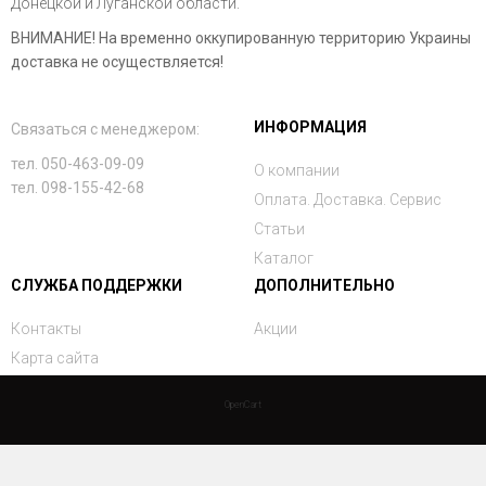
Донецкой и Луганской области.
ВНИМАНИЕ! На временно оккупированную территорию Украины
доставка не осуществляется!
ИНФОРМАЦИЯ
Связаться с менеджером:
тел. 050-463-09-09
О компании
тел. 098-155-42-68
Оплата. Доставка. Сервис
Статьи
Каталог
СЛУЖБА ПОДДЕРЖКИ
ДОПОЛНИТЕЛЬНО
Контакты
Акции
Карта сайта
OpenCart