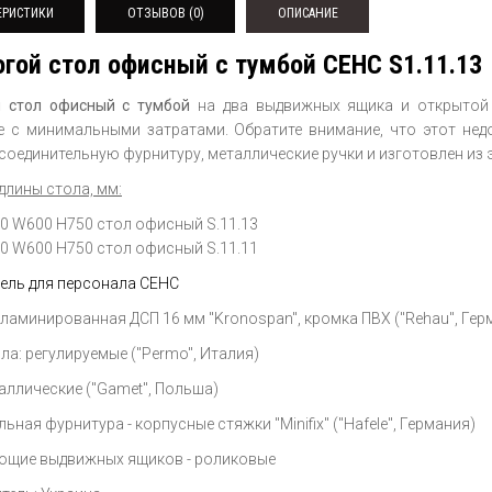
ЕРИСТИКИ
ОТЗЫВОВ (0)
ОПИСАНИЕ
гой стол офисный с тумбой СЕНС S1.11.13
 стол офисный с тумбой
на два выдвижных ящика и открытой
 с минимальными затратами. Обратите внимание, что этот нед
соединительную фурнитуру, металлические ручки и изготовлен из
длины стола, мм:
0 W600 H750 стол офисный S.11.13
0 W600 H750 стол офисный S.11.11
ель для персонала СЕНС
 ламинированная ДСП 16 мм "Kronospan", кромка ПВХ ("Rehau", Гер
ла: регулируемые ("Permo", Италия)
таллические ("Gamet", Польша)
ьная фурнитура - корпусные стяжки "Minifix" ("Hafele", Германия)
щие выдвижных ящиков - роликовые