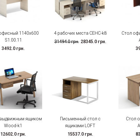
офисный 1140х600
4 рабочих места СЕНС-k8
Стол оф
S1.00.11
31494.0 грн.
28345.0 грн.
3492.0 грн.
39
 выдвижным ящиком
Письменный стол с
Стол 
Wood-k1
ящиками LOFT
12602.0 грн.
15537.0 грн.
83