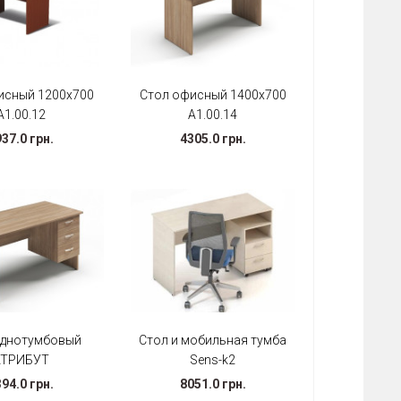
исный 1200х700
Стол офисный 1400х700
А1.00.12
А1.00.14
37.0 грн.
4305.0 грн.
однотумбовый
Стол и мобильная тумба
АТРИБУТ
Sens-k2
94.0 грн.
8051.0 грн.