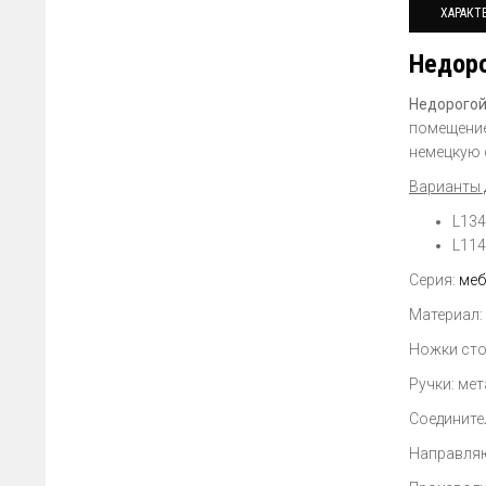
ХАРАКТ
Недоро
Недорогой
помещение
немецкую 
Варианты 
L134
L114
Серия:
меб
Материал:
Ножки сто
Ручки: ме
Соединител
Направляю