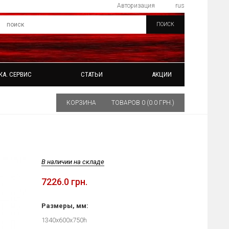
Авторизация
rus
ПОИСК
КА. СЕРВИС
СТАТЬИ
АКЦИИ
КОРЗИНА
ТОВАРОВ 0 (0.0 ГРН.)
В наличии на складе
7226.0 грн.
Размеры, мм:
1340х600х750h