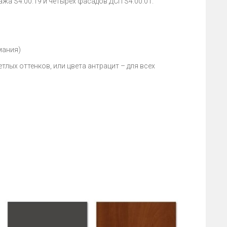
жа S4.00.19 и четырех фасадов ДСП S4.00.01.
мания)
тлых оттенков, или цвета антрацит – для всех