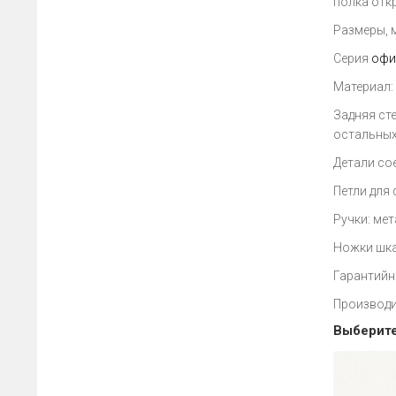
полка отк
Размеры, 
Серия
офи
Материал:
Задняя сте
остальны
Детали сое
Петли для
Ручки: ме
Ножки шка
Гарантийн
Производи
Выберите