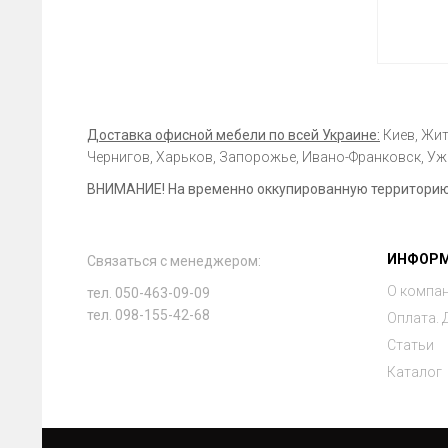
Доставка офисной мебели по всей Украине:
Киев, Жит
Чернигов, Харьков, Запорожье, Ивано-Франковск, Ужг
ВНИМАНИЕ! На временно оккупированную территорию 
ИНФОР
Связаться с менеджером:
О компа
тел. 050-463-09-09
тел. 098-155-42-68
Оплата. 
Статьи
Каталог