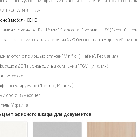
рыта. Очень удобный офисный шкаф. Составлен из высокого стелла
мм: L706 W348 H1924
сной мебели
СЕНС
 ламинированная ДСП 16 мм "Kronospan", кромка ПВХ ("Rehau", Гер
нка шкафов изготавливается из ХДФ белого цвета – для мебели све
х
диняются с помощью стяжек "Minifix" ("Hafele", Германия)
 фасадов ДСП производства компании "FGV" (Италия)
таллические
фа: регулируемые ("Permo", Италия)
ый срок: 18 месяцев
тель: Украина
 цвет офисного шкафа для документов