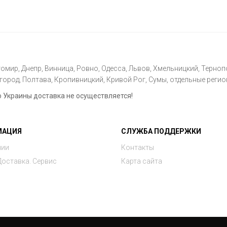
омир, Днепр, Винница, Ровно, Одесса, Львов, Хмельницкий, Тернопо
ород, Полтава, Кропивницкий, Кривой Рог, Сумы, отдельные регио
Украины доставка не осуществляется!
МАЦИЯ
СЛУЖБА ПОДДЕРЖКИ
нии
Контакты
Доставка. Сервис
Карта сайта