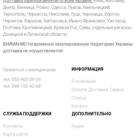
Доставка офисной мебели по всей Украине:
Киев, Житомир,
Днепр, Винница, Ровно, Одесса, Львов, Хмельницкий,
Тернополь, Черкассы, Николаев, Луцк, Черновцы, Херсон,
Чернигов, Харьков, Запорожье, Ивано-Франковск, Ужгород,
Полтава, Кропивницкий, Кривой Рог, Сумы, отдельные регионы
Донецкой и Луганской области.
ВНИМАНИЕ! На временно оккупированную территорию Украины
доставка не осуществляется!
ИНФОРМАЦИЯ
Связаться с менеджером:
тел. 050-463-09-09
О компании
тел. 098-155-42-68
Оплата. Доставка. Сервис
Статьи
Каталог
СЛУЖБА ПОДДЕРЖКИ
ДОПОЛНИТЕЛЬНО
Контакты
Акции
Карта сайта