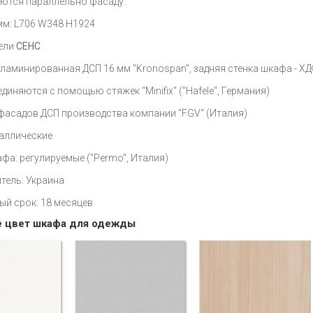
ются параллельно фасаду.
мм: L706 W348 H1924
ели
СЕНС
 ламинированная ДСП 16 мм "Kronospan", задняя стенка шкафа - ХД
диняются с помощью стяжек "Minifix" ("Hafele", Германия)
 фасадов ДСП производства компании "FGV" (Италия)
таллические
фа: регулируемые ("Permo", Италия)
тель: Украина
ый срок: 18 месяцев
 цвет шкафа для одежды