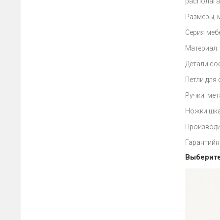
располага
Размеры, 
Серия меб
Материал:
Детали сое
Петли для
Ручки: ме
Ножки шка
Производи
Гарантийн
Выберите