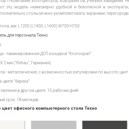
сов IT-компаний, колл-центров, коворкингов, учебных заведений. 
ют эту модель неимоверно удобной и безопасной в эксплуата
ополнительно столы можно укомплектовать экранами, перегородк
ола, мм: L1200 (L1400, L1600) W700 H750
ель для персонала Техно
:
а - ламинированная ДСП концерна "Kronospan"
 2 мм ("Rehau", Германия)
ла - металлические,
с возможностью регулировки по высоте, цвет
в цвете "береза"
овления в другом цвете: 15 рабочих дней
ый срок: 18 месяцев.
 цвет офисного компьютерного стола Техно