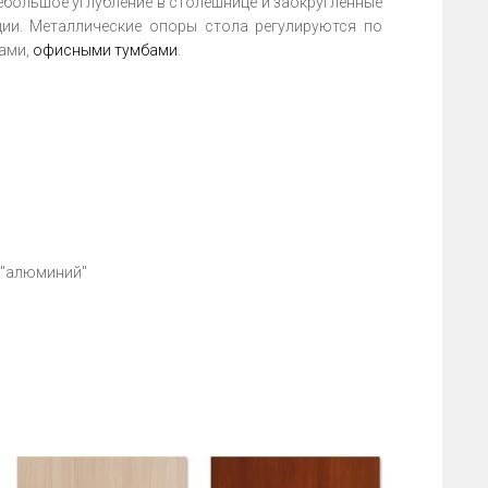
Небольшое углубление в столешнице и заокругленные
ции. Металлические опоры стола регулируются по
ами,
офисными тумбами
.
 "алюминий"