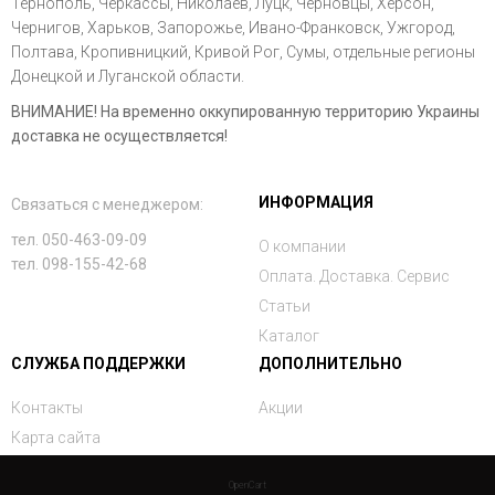
Тернополь, Черкассы, Николаев, Луцк, Черновцы, Херсон,
Чернигов, Харьков, Запорожье, Ивано-Франковск, Ужгород,
Полтава, Кропивницкий, Кривой Рог, Сумы, отдельные регионы
Донецкой и Луганской области.
ВНИМАНИЕ! На временно оккупированную территорию Украины
доставка не осуществляется!
ИНФОРМАЦИЯ
Связаться с менеджером:
тел. 050-463-09-09
О компании
тел. 098-155-42-68
Оплата. Доставка. Сервис
Статьи
Каталог
СЛУЖБА ПОДДЕРЖКИ
ДОПОЛНИТЕЛЬНО
Контакты
Акции
Карта сайта
OpenCart