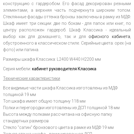
конструкцию с гардеробом. Его фасад декорирован резными
элементами, а верхняя часть подчеркнута широким топом.
Стеклянные фасады оттенка бронзы заключены в рамку из МДФ.
Шкаф имеет три секции: две по бокам - для папок или книг, по
центру расположен гардероб. Шкаф Классика - идеальный
выбор как для домашнего, так и для
офисного кабинета
,
обустроенного в классическом стиле. Серийные цвета: орех (на
фото) или патина.
Размеры шкафа Классика: L2400 W440 H2200 мм
Серия мебели:
кабинет руководителя Классика
Технические характеристики
Все видимые части шкафа Классика изготовлены из МДФ
толщиной 19 мм
Топ шкафа имеет общую толщину 118 мм
Полки и перегородки изготовлены из ДСП толщиной 18 мм
Высота между полками рассчитана на офисную папку
стандартных размеров
Стекло "сатин" бронзового цвета в рамке из МДФ 19 мм