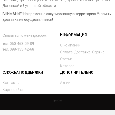
Полтава, Кропивницкий, Кривой Рог, Сумы, отдельные регионы
Донецкой и Луганской области.
ВНИМАНИЕ! На временно оккупированную территорию Украины
доставка не осуществляется!
ИНФОРМАЦИЯ
Связаться с менеджером:
тел. 050-463-09-09
О компании
тел. 098-155-42-68
Оплата. Доставка. Сервис
Статьи
Каталог
СЛУЖБА ПОДДЕРЖКИ
ДОПОЛНИТЕЛЬНО
Контакты
Акции
Карта сайта
OpenCart