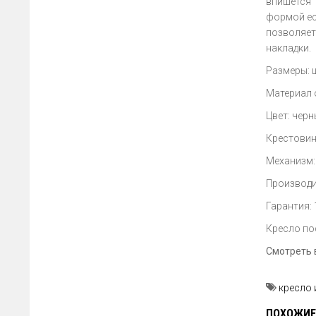
впишется
формой ес
позволяет
накладки.
Размеры: ш
Материал 
Цвет: чер
Крестовин
Механизм:
Производи
Гарантия:
Кресло по
Смотреть 
кресло 
ПОХОЖИЕ