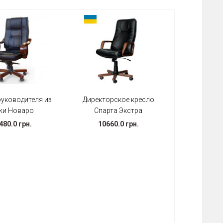
руководителя из
Директорское кресло
жи Новаро
Спарта Экстра
480.0 грн.
10660.0 грн.