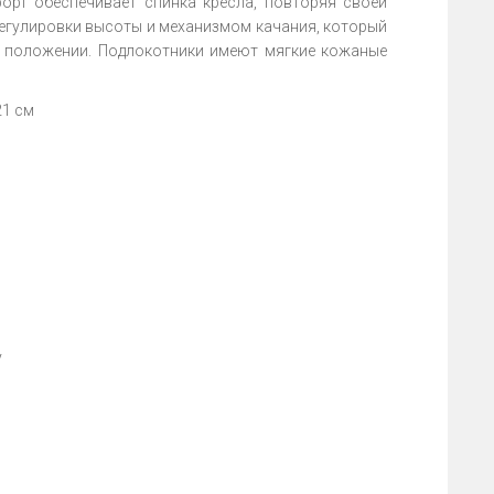
рт обеспечивает спинка кресла, повторяя своей
егулировки высоты и механизмом качания, который
м положении. Подлокотники имеют мягкие кожаные
21 см
у