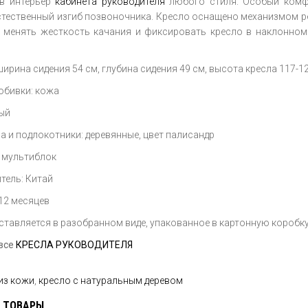
 в интерьер
кабинета руководителя
любого стиля. Особый комфо
тественный изгиб позвоночника. Кресло оснащено механизмом р
 менять жесткость качания и фиксировать кресло в наклонно
ирина сидения 54 см, глубина сидения 49 см, высота кресла 117-1
обивки: кожа
ный
а и подлокотники: деревянные, цвет палисандр
 мультиблок
тель: Китай
 12 месяцев
ставляется в разобранном виде, упакованное в картонную коробк
все
КРЕСЛА РУКОВОДИТЕЛЯ
из кожи
,
кресло с натуральным деревом
 ТОВАРЫ