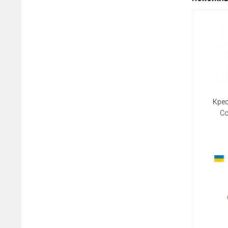
Кре
Со