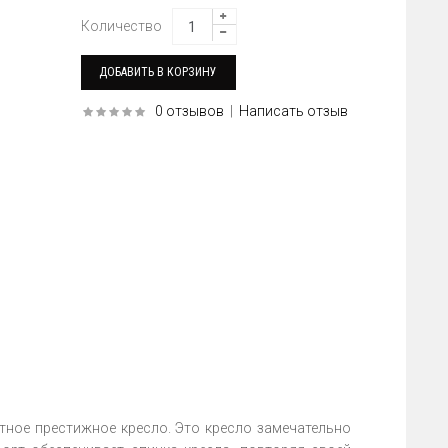
Количество
0 отзывов
|
Написать отзыв
нтное престижное кресло. Это кресло замечательно