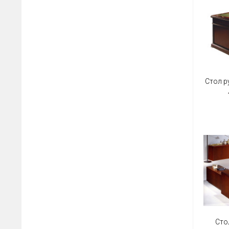
Стол р
Сто