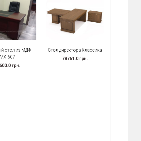
й стол из МДФ
Стол директора Классика
МХ-607
78761.0 грн.
600.0 грн.