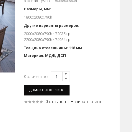
боковая тумба 1180х480х660h.
Размеры, мм:
1800х2080х790h
Другие варианты размеров:
2000х2080х790h - 72035 грн
2200х2080х790h - 74964 грн
Толщина столешницы: 118 мм
Материал: МДФ; ДСП
Количество
0 отзывов
|
Написать отзыв