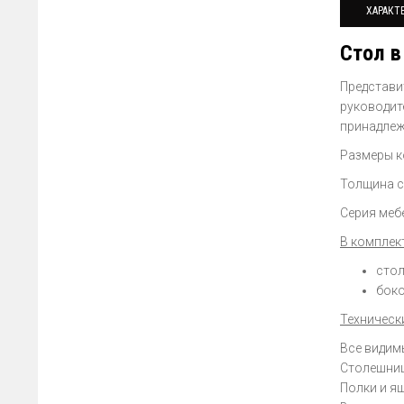
ХАРАКТ
Стол в
Представ
руководит
принадлеж
Размеры к
Толщина с
Серия меб
В комплект
стол
боко
Техническ
Все видим
Столешниц
Полки и я