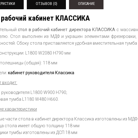
ЕРИСТИКИ
ОТЗЫВОВ (0)
ОПИСАНИЕ
 рабочий кабинет КЛАССИКА
ительный
стол в рабочий кабинет директора КЛАССИКА
с массивн
елю. Стол выполнен из МДФ и украшен элементами фрезеровки, 
ностей. Сбоку стола приставляется удобная вместительная тумб
онструкции: L1800 W2080 H790 мм
толешницы (общая): 118 мм
ели:
кабинет руководителя Классика
 входит:
 руководителя L1800 W900 H790;
вая тумба L1180 W480 H660.
ие характеристики
ые части стола в кабинет директора Классика изготовлены из МД
а стола имеет общую толщину 118 мм
щики тумбы изготовлены из ДСП 18 мм