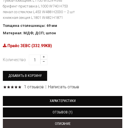
тумба-помощник L1100 W529 H593
брифинг-приставка L1000 W740 H753
пенал со стеклом L453 W488 H2030 – 2 шт
книжная секция L1801 W482 H1871
Толщина столешницы: 69 мм
Материал: МДФ; ДСП; шпон
Прайс ЗЕВС (332.99KB)
Количество
1 отзывов
|
Написать отзыв
ХАРАКТЕРИСТИКИ
ОТЗЫВОВ (1)
ОПИСАНИЕ