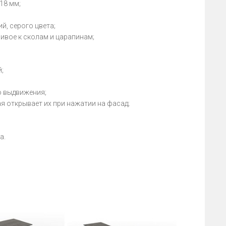
18 мм;
й, серого цвета;
ивое к сколам и царапинам;
;
 выдвижения;
ая открывает их при нажатии на фасад;
а.