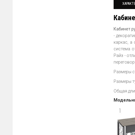
ХАРАКТ
Кабине
Кабинет р
- декорат
каркас, а
система о
Райз - от
переговор
Размеры с
Размеры т
Общая дли
Модельны