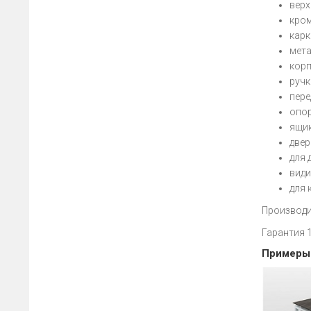
верх
кром
карк
мета
корп
ручк
пере
опор
ящик
двер
для 
види
для 
Производи
Гарантия 
Примеры 