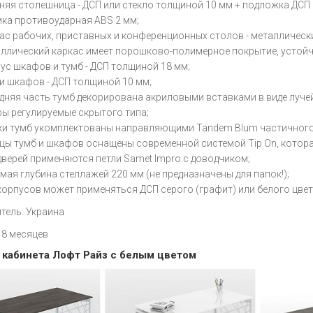
няя столешница - ДСП или стекло толщиной 10 мм + подложка ДСП 
ка противоударная ABS 2 мм;
ас рабочих, приставных и конференционных столов - металлически
ллический каркас имеет порошково-полимерное покрытие, устойч
ус шкафов и тумб - ДСП толщиной 18 мм;
и шкафов - ДСП толщиной 10 мм;
дняя часть тумб декорирована акриловыми вставками в виде лучей
ы регулируемые скрытого типа;
и тумб укомплектованы направляющими Tandem Blum частичного
цы тумб и шкафов оснащены современной системой
Tip On
, котор
дверей применяются петли Samet Impro с доводчиком;
мая глубина стеллажей 220 мм (не предназначены для папок!);
корпусов может применяться ДСП серого (графит) или белого цвет
тель: Украина
18 месяцев
кабинета Лофт Райз с белым цветом