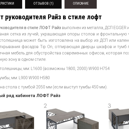
ЕРИСТИКИ
ОТЗЫВОВ (1)
ОПИСАНИЕ
т руководителя Райз в стиле лофт
уководителя в стиле ЛОФТ Райз
выполнен из металла, ДСП EGGER и
ивная сетка из лучей, украшающая опоры столов и фронтальную
 столешница может быть изготовлена на выбор из ДСП или кален
ткрывания фасадов Tip On, отпирающая дверцы шкафов и тумб п
личная мебель для обустройства современных офисов, которая по
ную зону в одном стиле.
толешницы, мм: L1600 (возможны 1800, 2000) W900 H754
умбы, мм: L900 W900 H580
на стола с тумбой 2050 мм (если выступ тумбы 450 мм).
й ряд кабинета ЛОФТ Райз