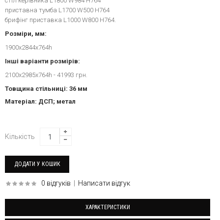
стіл керівника L1800 W984 H764
приставна тумба L1700 W500 H764
брифінг приставка L1000 W800 H764.
Розміри, мм:
1900x2844x764h
Інші варіанти розмірів:
2100x2985x764h - 41993 грн.
Товщина стільниці: 36 мм
Матеріал: ДСП; метал
Кількість
0 відгуків
|
Написати відгук
ХАРАКТЕРИСТИКИ