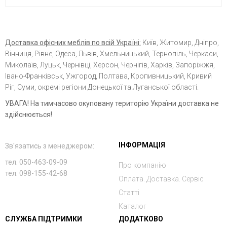
Доставка офісних меблів по всій Україні:
Київ, Житомир, Дніпро,
Вінниця, Рівне, Одеса, Львів, Хмельницький, Тернопіль, Черкаси,
Миколаїв, Луцьк, Чернівці, Херсон, Чернігів, Харків, Запоріжжя,
Івано-Франківськ, Ужгород, Полтава, Кропивницький, Кривий
Ріг, Суми, окремі регіони Донецької та Луганської області.
УВАГА! На тимчасово окуповану територію України доставка не
здійснюється!
ІНФОРМАЦІЯ
Зв'язатись з менеджером:
тел. 050-463-09-09
Про компанію
тел. 098-155-42-68
Оплата. Доставка. Сервіс
Статті
Каталог
СЛУЖБА ПІДТРИМКИ
ДОДАТКОВО