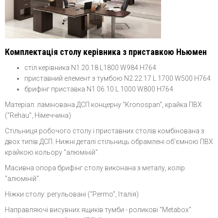
Комплектація столу керівника з приставкою Ньюмен
стіл керівника N1.20.18 L1800 W984 H764
приставний елемент з тумбою N2.22.17 L 1700 W500 H764
брифінг приставка N1.06.10 L 1000 W800 H764.
Матеріал: ламінована ДСП
концерну
"Kronospan", крайка ПВХ
("Rehau", Німеччина)
Стільниця робочого столу і приставних столів комбінована з
двох типів ДСП. Нижні деталі стільниць обрамлені об'ємною ПВХ
крайкою кольору "алюміній".
Масивна опора брифінг столу виконана з металу, колір
"алюміній".
Ніжки столу: регульовані ("Permo", Італія)
Направляючі висувних ящиків тумби - роликові "Metabox"