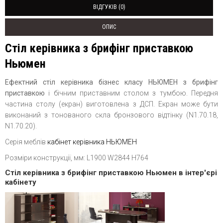
ВІДГУКІВ (0)
ОПИС
Стіл керівника з брифінг приставкою
Ньюмен
Ефектний стіл керівника бізнес класу НЬЮМЕН з брифінг
приставкою
і бічним приставним столом з тумбою. Передня
частина столу (екран) виготовлена з ДСП. Екран може бути
виконаний з тонованого скла бронзового відтінку (N1.70.18,
N1.70.20).
Серія меблів
кабінет керівника НЬЮМЕН
Розміри конструкції, мм: L1900 W2844 H764
Стіл керівника з брифінг приставкою Ньюмен в інтер'єрі
кабінету