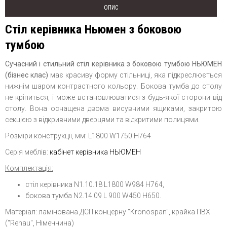
ОПИС
Стіл керівника Ньюмен з боковою
тумбою
Сучасний і стильний стіл керівника з боковою тумбою НЬЮМЕН
(бізнес клас)
має красиву форму стільниці, яка підкреслюється
нижнім шаром контрастного кольору. Бокова тумба до столу
не кріпиться, і може встановлюватися з будь-якої сторони від
столу. Вона оснащена двома висувними ящиками, закритою
секцією з відкривними дверцями та відкритими полицями.
Розміри конструкції, мм: L1800 W1750 H764
Серія меблів:
кабінет керівника НЬЮМЕН
Комплектація:
стіл
керівника
N1.10.18 L1800 W984 H764,
бокова тумба N2.14.09 L 900 W450 H650.
Матеріал: ламінована ДСП
концерну
"Kronospan", крайка ПВХ
("Rehau", Німеччина)