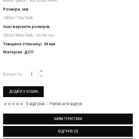
бічна тумба L 900 W450 H650
Розміри, мм:
1800x1750x764h
Інші варіанти розмірів:
2000x1890x764h - 30166 грн.
Товщина стільниці: 36 мм
Матеріал: ДСП
Кількість
0 відгуків
|
Написати відгук
ХАРАКТЕРИСТИКИ
ВІДГУКІВ (0)