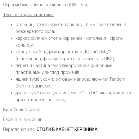
Серія меблів: кабінет керівника ЛОФТ Райз
Технічні характеристики:
стільниці столів мають товщину 10 мм і виготовлені з
розжареного скла;
каркас скляних столів керівника - металевий, сірого
кольору:
корпус тумб - в двох варіантах: з ДСП або МДФ
(шпонована, фасади вкриті сірою плівкою ПВХ);
передня частина тумб декорована акриловими
пластинами у вигляді променів;
ящики тумб укомплектовані направляючими Tandem
Blum та замками;
дверці тумб оснащені системою "Tip On", яка відкриває їх
при натисненні на фасад.
Виробник: Україна
Гарантія 18 місяців
Переглянути всі
СТОЛИ В КАБІНЕТ КЕРІВНИКА