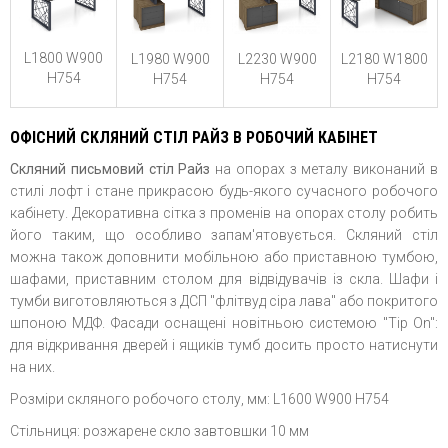
L1800 W900
L1980 W900
L2230 W900
L2180 W1800
H754
H754
H754
H754
ОФІСНИЙ СКЛЯНИЙ СТІЛ РАЙЗ В РОБОЧИЙ КАБІНЕТ
Скляний письмовий стіл Райз
на опорах з металу виконаний в
стилі лофт і стане прикрасою будь-якого сучасного робочого
кабінету. Декоративна сітка з променів на опорах столу робить
його таким, що особливо запам'ятовується. Скляний стіл
можна також доповнити мобільною або приставною тумбою,
шафами, приставним столом для відвідувачів із скла. Шафи і
тумби виготовляються з ДСП "флітвуд сіра лава" або покритого
шпоною МДФ. Фасади оснащені новітньою системою "Tip On":
для відкривання дверей і ящиків тумб досить просто натиснути
на них.
Розміри скляного робочого столу, мм: L1600 W900 H754
Стільниця: розжарене скло завтовшки 10 мм