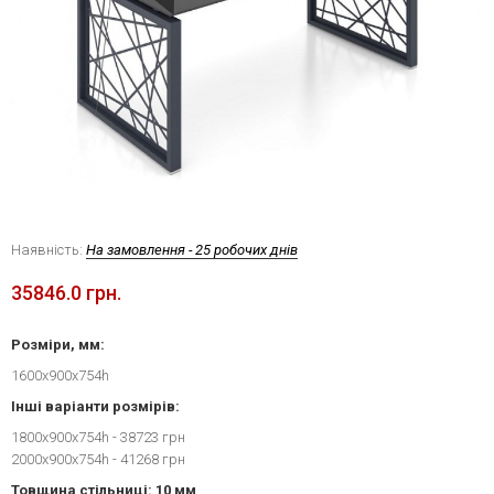
Наявність:
На замовлення - 25 робочих днів
35846.0 грн.
Розміри, мм:
1600x900x754h
Інші варіанти розмірів:
1800x900x754h - 38723 грн
2000x900x754h - 41268 грн
Товщина стільниці: 10 мм