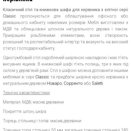
Класичний стіл та книжкова шафа для керівника з елітної серії
Classic
пропонуються для облаштування офісного або
домашнього кабінету невеликих розмірів. Меблі виготовлені з
МДФ та облицьовані шпоном натурального дерева і лаком.
Прикрашені різьбляними елементами, вони створюють
розкішний та респектабельний інтер'єр та вказують на високий
статус господаря кабінету.
Однотумбовий стіл оздоблений шкіряною накладкою і має п'ять
висувних ящиків. В книжковій шафі п'ять полиць, три з яких під
склом у дерев'яній рамі. Стіл з шафою можна доповнити іншими
меблями зі серії
Сlassic
та
придбати шкіряне крісло керівника з
натуральним деревом
Новаро
,
Сорренто
або
Saletti
.
Технічні характеристики
Матеріал: МДФ, масив деревини
Покриття: шпон, шкіра
Торець стільниці і топів: масив деревини
Товщина топа стільниці 50 мм, загальна товщина стільниці 185