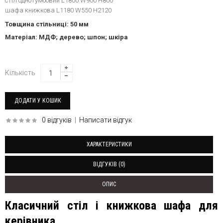
стіл однотумбовий L1800 W900 H800
шафа книжкова L1180 W550 H2120
Товщина стільниці: 50 мм
Матеріал: МДФ; дерево; шпон; шкіра
Кількість
0 відгуків
|
Написати відгук
ХАРАКТЕРИСТИКИ
ВІДГУКІВ (0)
ОПИС
Класичний стіл і книжкова шафа для
керівника