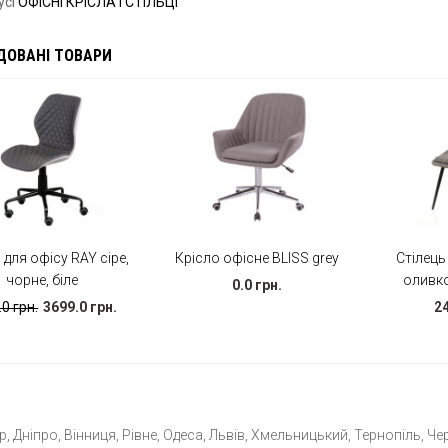
усі
ОФІСНІ КРІСЛА І СТІЛЬЦІ
ДОВАНІ ТОВАРИ
 для офісу RAY сіре,
Крісло офісне BLISS grey
Стілець
чорне, біле
оливк
0.0 грн.
0 грн.
3699.0 грн.
24
 Дніпро, Вінниця, Рівне, Одеса, Львів, Хмельницький, Тернопіль, Чер