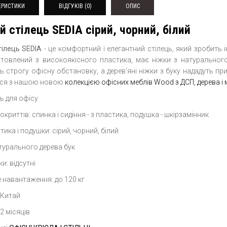
ЕРИСТИКИ
ВІДГУКІВ (0)
ОПИС
й стілець SEDIA сірий, чорний, білий
тілець SEDIA
- це комфортний і елегантний стілець, який зробить і
отовлений з високоякісного пластика, має ніжки з натурального д
ь строгу офісну обстановку, а дерев'яні ніжки з буку нададуть п
ься з нашою новою
колекцією офісних меблів Wood з ДСП, дерева і
ць для офісу
окриттів: спинка і сидіння - з пластика, подушка - шкірзамінник
тика і подушки: сірий, чорний, білий
атурального дерева бук
и: відсутні
 навантаження: до 120 кг
 Китай
12 місяців