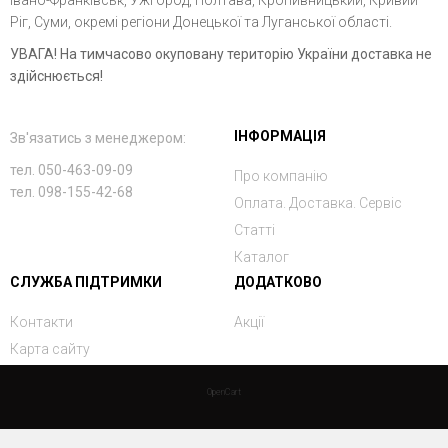
Ріг, Суми, окремі регіони Донецької та Луганської області.
УВАГА! На тимчасово окуповану територію України доставка не
здійснюється!
ІНФОРМАЦІЯ
Зв'язатись з менеджером:
тел. 050-463-09-09
Про компанію
тел. 098-155-42-68
Оплата. Доставка. Сервіс
Статті
Каталог
СЛУЖБА ПІДТРИМКИ
ДОДАТКОВО
Контакти
Акції
Карта сайту
OpenCart