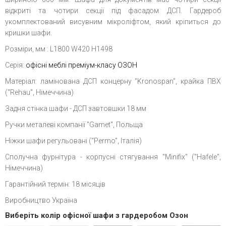
відкриті та чотири секції під фасадом ДСП. Гардероб
укомплектований висувним мікроліфтом, який кріпиться до
кришки шафи.
Розміри, мм : L1800 W420 H1498
Серія:
офісні меблі преміум-класу ОЗОН
Матеріал: ламінована ДСП
концерну
"Kronospan", крайка ПВХ
("Rehau", Німеччина)
Задня стінка шафи - ДСП завтовшки 18 мм
Ручки металеві компанії "Gamet", Польща
Ніжки шафи регульовані ("Permo", Італія)
Сполучна фурнітура - корпусні стягування "Minifix" ("Hafele",
Німеччина)
Гарантійний термін: 18 місяців
Виробництво Україна
Виберіть колір офісної шафи з гардеробом Озон