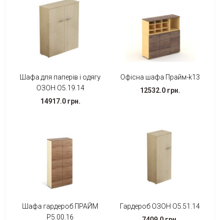
Шафа для паперів і одягу
Офісна шафа Прайм-k13
ОЗОН O5.19.14
12532.0 грн.
14917.0 грн.
Шафа гардероб ПРАЙМ
Гардероб ОЗОН O5.51.14
Р5.00.16
7409.0 грн.