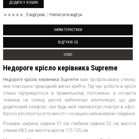
0 відгуків
|
Написати відгук
ХАРАКТЕРИСТИКИ
ВІДГУКІВ (0)
ОПИС
Недороге крісло керівника Supreme
Недороге крісло керівника Supreme
має профільовану спинку,
яка повторює природний вигин хребта. Під час роботи в кріслі
спина підтримується в правильному положенні, а сітчаста
тканина на спинці крісла забезпечує вентиляцію, що дає
додатковий комфорт при будь-якій температурі повітря в офісі.
Крісло регулюється по висоті і оснащено механізмом гойдання.
Розміри: ширина сидіння 51 см, глибина сидіння 52 см, висота
спинки 68,5 см, висота крісла 115-125 см