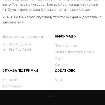
Івано-Франківськ, Ужгород, Полтава, Кропивницький, Кривий
Ріг, Суми, окремі регіони Донецької та Луганської області.
УВАГА! На тимчасово окуповану територію України доставка не
здійснюється!
ІНФОРМАЦІЯ
Зв'язатись з менеджером:
тел. 050-463-09-09
Про компанію
тел. 098-155-42-68
Оплата. Доставка. Сервіс
Статті
Каталог
СЛУЖБА ПІДТРИМКИ
ДОДАТКОВО
Контакти
Акції
Карта сайту
OpenCart