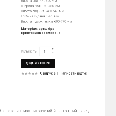
Висота спинки : 620 мм
Ширина сидіння : 480 мм
Висота сидіння : 460-540 мм
Глибина сидіння : 475 мм
Висота підлокітників 690-770 мм
Матеріал: артшкіра
хрестовина хромована
Кількість
0 відгуків
|
Написати відгук
й хрестовині має витончений й елегантний вигляд.