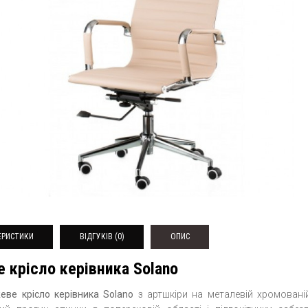
ЕРИСТИКИ
ВІДГУКІВ (0)
ОПИС
 крісло керівника Solano
еве крісло керівника Solano
з артшкіри на металевій хромовані