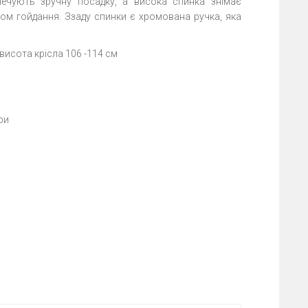
печують зручну посадку, а висока спинка знімає
мом гойдання. Ззаду спинки є хромована ручка, яка
 висота крісла 106 -114 см
ри