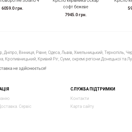
 поворотне Solano 4
Крісло керівника Оскар
Крісло к
софт бежеве
6059.0 грн.
59
7945.0 грн.
 Дніпро, Вінниця, Рівне, Одеса, Львів, Хмельницький, Тернопіль, Чер
а, Кропивницький, Кривий Ріг, Суми, окремі регіони Донецької та Лу
ставка не здійснюється!
АЦІЯ
СЛУЖБА ПІДТРИМКИ
панію
Контакти
Доставка. Сервіс
Карта сайту