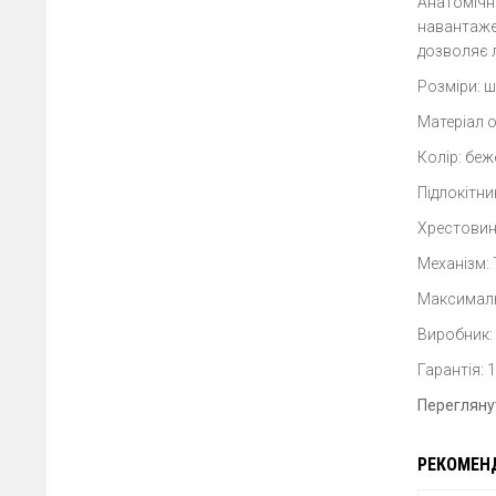
Анатомічн
навантаже
дозволяє л
Розміри: ш
Матеріал 
Колір: бе
Підлокітни
Хрестовин
Механізм: 
Максималь
Виробник:
Гарантія: 
Переглян
РЕКОМЕН