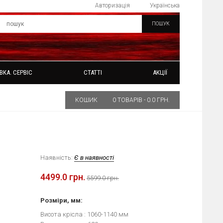
Авторизація
Українська
ПОШУК
ВКА. СЕРВІС
СТАТТІ
АКЦІЇ
КОШИК
0 ТОВАРІВ - 0.0 ГРН.
Наявність:
Є в наявності
4499.0 грн.
5599.0 грн.
Розміри, мм:
Висота крісла : 1060-1140 мм