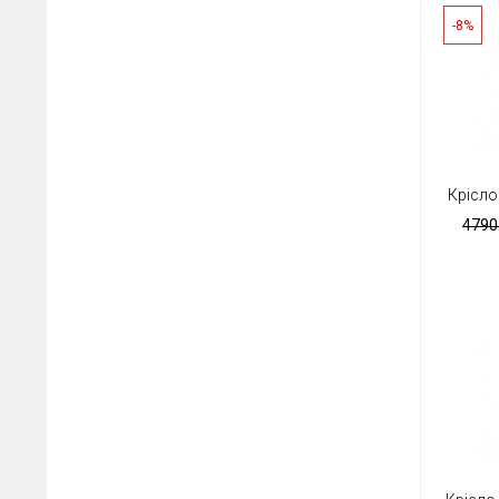
-8%
Крісло
4790.