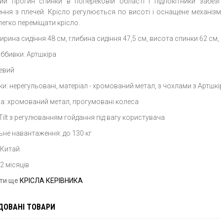
ий прогин спинки в поперековій області і підлокітники забез
ння з плечей. Крісло регулюється по висоті і оснащене механіз
егко переміщати крісло.
ирина сидіння 48 см, глибина сидіння 47,5 см, висота спинки 62 см,
оббивки: Артшкіра
жевий
ки: нерегульовані, матеріал - хромований метал, з чохлами з Артшкі
а: хромований метал, прогумовані колеса
Tilt з регулюванням гойдання під вагу користувача
не навантаження: до 130 кг
 Китай
12 місяців
ути ще
КРІСЛА КЕРІВНИКА
ДОВАНІ ТОВАРИ