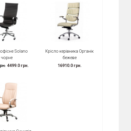
 офісне Solano
Крісло керівника Органік
чорне
бежеве
рн.
4499.0 грн.
16910.0 грн.