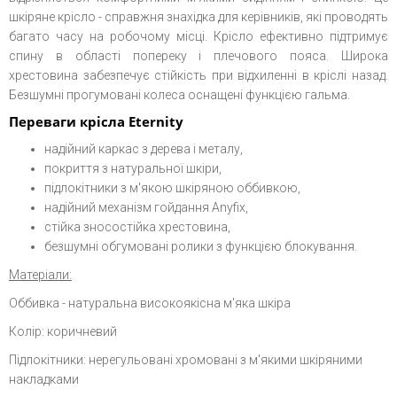
шкіряне крісло - справжня знахідка для керівників, які проводять
багато часу на робочому місці. Крісло ефективно підтримує
спину в області попереку і плечового пояса. Широка
хрестовина забезпечує стійкість при відхиленні в кріслі назад.
Безшумні прогумовані колеса оснащені функцією гальма.
Переваги крісла Eternity
надійний каркас з дерева і металу,
покриття з натуральної шкіри,
підлокітники з м'якою шкіряною оббивкою,
надійний механізм гойдання Anyfix,
стійка зносостійка хрестовина,
безшумні обгумовані ролики з функцією блокування.
Матеріали:
Оббивка - натуральна високоякісна м'яка шкіра
Колір: коричневий
Підлокітники: нерегульовані хромовані з м'якими шкіряними
накладками