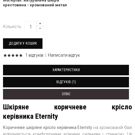
Матеріал: натуральна шкіра
хрестовина - хромований метал
Кількість
1 відгуків
|
Написати відгук
ХАРАКТЕРИСТИКИ
ВІДГУКІВ (1)
ОПИС
Шкіряне коричневе крісло
керівника Eternity
Коричневе шкіряне крісло керівника Eternity
на хромованій базі
відрізняється комфортними м'якими сидінням і спинкою. Це