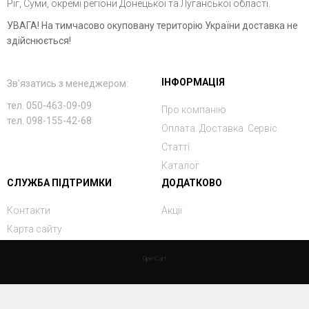
Ріг, Суми, окремі регіони Донецької та Луганської області.
УВАГА! На тимчасово окуповану територію України доставка не
здійснюється!
ІНФОРМАЦІЯ
Зв'язатись з менеджером:
тел. 050-463-09-09
Про компанію
тел. 098-155-42-68
Оплата. Доставка. Сервіс
Статті
Каталог
СЛУЖБА ПІДТРИМКИ
ДОДАТКОВО
Контакти
Акції
Карта сайту
OpenCart