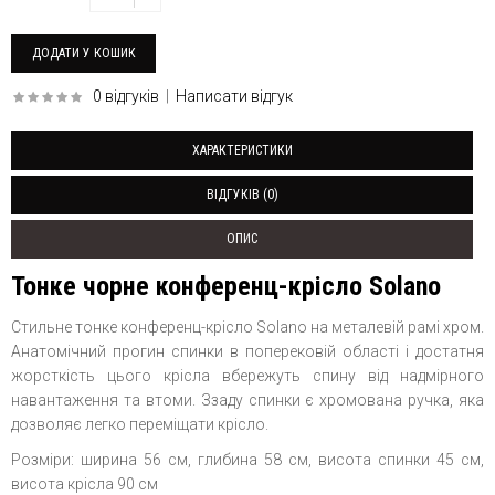
0 відгуків
|
Написати відгук
ХАРАКТЕРИСТИКИ
ВІДГУКІВ (0)
ОПИС
Тонке чорне конференц-крісло Solano
Стильне тонке конференц-крісло Solano на металевій рамі хром.
Анатомічний прогин спинки в поперековій області і достатня
жорсткість цього крісла вбережуть спину від надмірного
навантаження та втоми. Ззаду спинки є хромована ручка, яка
дозволяє легко переміщати крісло.
Розміри: ширина 56 см, глибина 58 см, висота спинки 45 см,
висота крісла 90 см