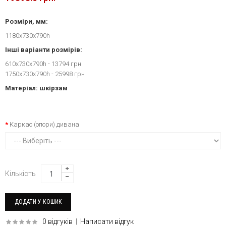
Розміри, мм:
1180x730x790h
Інші варіанти розмірів:
610x730x790h - 13794 грн
1750x730x790h - 25998 грн
Матеріал: шкірзам
Каркас (опори) дивана
Кількість
0 відгуків
|
Написати відгук