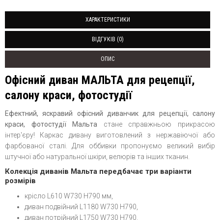
ХАРАКТЕРИСТИКИ
ВІДГУКІВ (0)
ОПИС
Офісний диван МАЛЬТА для рецепції,
салону краси, фотостудії
Ефектний, яскравий офісний диванчик для рецепції, салону
краси, фотостудії Мальта
стане справжньою прикрасою
інтер'єру! Каркас дивану виготовлений з нержавіючої або
фарбованої сталі. Для оббивки пропонуємо великий вибір
штучної або натуральної шкіри, велюрів та інших тканин.
Колекція диванів Мальта передбачає три варіанти
розмірів
крісло L610 W730 H790 мм,
диван подвійний L1180 W730 H790,
диван потрійний L1750 W730 H790.