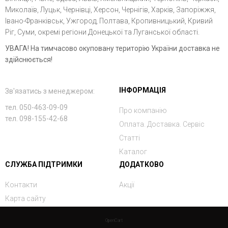
Миколаїв, Луцьк, Чернівці, Херсон, Чернігів, Харків, Запоріжжя,
Івано-Франківськ, Ужгород, Полтава, Кропивницький, Кривий
Ріг, Суми, окремі регіони Донецької та Луганської області.
УВАГА! На тимчасово окуповану територію України доставка не
здійснюється!
ІНФОРМАЦІЯ
Зв'язатись з менеджером:
тел. 050-463-09-09
Про компанію
тел. 098-155-42-68
Оплата. Доставка. Сервіс
Статті
Каталог
СЛУЖБА ПІДТРИМКИ
ДОДАТКОВО
Контакти
Акції
Карта сайту
OpenCart