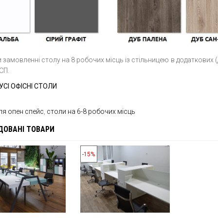
 замовленні столу на 8 робочих місць із стільницею в додаткових (д
СП.
УСІ ОФІСНІ СТОЛИ
ля опен спейс
,
столи на 6-8 робочих місць
ДОВАНІ ТОВАРИ
-15%