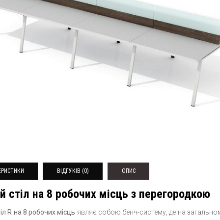
ЕРИСТИКИ
ВІДГУКІВ (0)
ОПИС
й стіл на 8 робочих місць з перегородкою
іл R на 8 робочих місць
являє собою бенч-систему, де на загальном