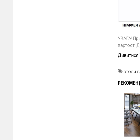
УВАГА! При
вартості Д
Дивитися 
столи д
РЕКОМЕН