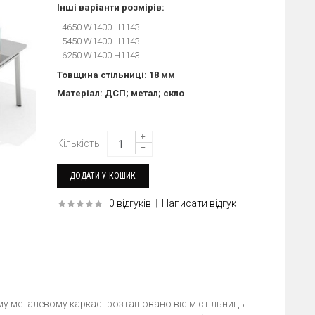
Інші варіанти розмірів:
L4650 W1400 H1143
L5450 W1400 H1143
L6250 W1400 H1143
Товщина стільниці: 18 мм
Матеріал: ДСП; метал; скло
Кількість
0 відгуків
|
Написати відгук
у металевому каркасі розташовано вісім стільниць.