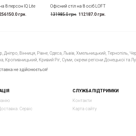
на 8 персон IQ Lite
Офісний стіл на 8 осіб LOFT
256150.0 грн.
131985.0 грн.
112187.0 грн.
 Дніпро, Вінниця, Рівне, Одеса, Львів, Хмельницький, Тернопіль, Чер
а, Кропивницький, Кривий Ріг, Суми, окремі регіони Донецької та Лу
ставка не здійснюється!
АЦІЯ
СЛУЖБА ПІДТРИМКИ
панію
Контакти
Доставка. Сервіс
Карта сайту