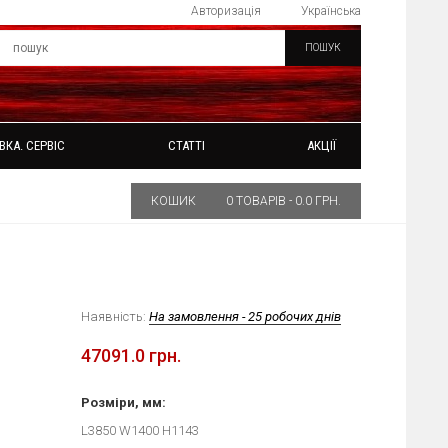
Авторизація
Українська
ПОШУК
ВКА. СЕРВІС
СТАТТІ
АКЦІЇ
КОШИК
0 ТОВАРІВ - 0.0 ГРН.
Наявність:
На замовлення - 25 робочих днів
47091.0 грн.
Розміри, мм:
L3850 W1400 H1143