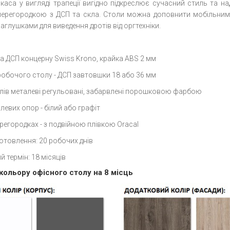
аса у вигляді трапеції вигідно підкреслює сучасний стиль та над
 перегородкою з ДСП та скла. Столи можна доповнити мобільним
заглушками для виведення дротів від оргтехніки.
а ДСП концерну Swiss Krono, крайка ABS 2 мм
робочого столу - ДСП завтовшки 18 або 36 мм
лів металеві регульовані, забарвлені порошковою фарбою
левих опор - білий або графіт
регородках - з подвійною плівкою Oracal
отовлення: 20 робочих днів
й термін: 18 місяців
кольору офісного столу на 8 місць