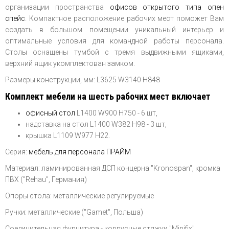
организации пространства
офисов открытого типа опен
спейс
. Компактное расположение рабочих мест поможет Вам
создать в большом помещении уникальный интерьер и
оптимальные условия для командной работы персонала.
Столы оснащены тумбой с тремя выдвижными ящиками,
верхний ящик укомплектован замком.
Размеры конструкции, мм: L3625 W3140 H848
Комплект мебели на шесть рабочих мест включает
офисный стол
L1400 W900 H750 - 6 шт,
надставка на стол L1400 W382 H98 - 3 шт,
крышка L1109 W977 H22.
Серия:
мебель для персонала ПРАЙМ
Материал: ламинированная ДСП концерна "Kronospan", кромка
ПВХ ("Rehau", Германия)
Опоры стола: металлические регулируемые
Ручки: металлические ("Gamet", Польша)
Соединительная фурнитура - корпусные стяжки "Minifix"